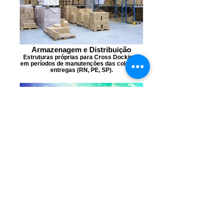
Armazenagem e Distribuição
Estruturas próprias para Cross Dockings
em períodos de manutenções das coletas e
entregas (RN, PE, SP).
Fretes Multimodais
Desde 2016 com operações consolidadas e
regulares nos estados do RN, PB e PE,
interligando aos demais estados do
brasileiros, incluindo uma abrangência de
distribuição nos estados do PA, AM, AP, RO,
AC e etc.