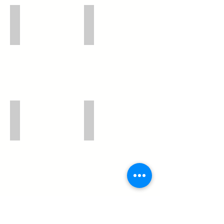
Armazenagem e Distribuição
Fretes Rodoviários
Consultorias e Projetos
Multimodal
"RTX LOGISTICS, CONSULTING, TRANSPORT